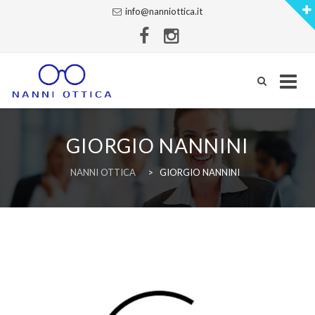
info@nanniottica.it
Skip
to
GIORGIO NANNINI
content
NANNI OTTICA
>
GIORGIO NANNINI