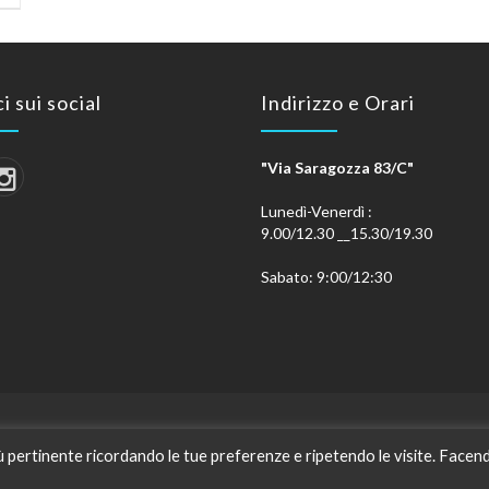
i sui social
Indirizzo e Orari
"Via Saragozza 83/C"
Lunedì-Venerdì :
9.00/12.30 __15.30/19.30
Sabato: 9:00/12:30
PRIVACY POLICY
COOKIE POLICY
iù pertinente ricordando le tue preferenze e ripetendo le visite. Facend
yright © 2026
NANNI OTTICA
P. iva : 03399281207. Tutti i diritti riser