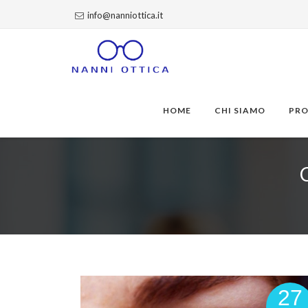
info@nanniottica.it
Skip
to
HOME
CHI SIAMO
PR
content
27