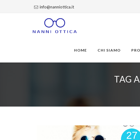
info@nanniottica.it
Skip
to
HOME
CHI SIAMO
PR
content
TAG 
27