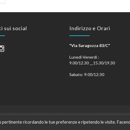
i sui social
Indirizzo e Orari
"Via Saragozza 83/C"
Lunedì-Venerdì :
9.00/12.30 __15.30/19.30
Sabato: 9:00/12:30
PRIVACY POLICY
COOKIE POLICY
iù pertinente ricordando le tue preferenze e ripetendo le visite. Facend
yright © 2026
NANNI OTTICA
P. iva : 03399281207. Tutti i diritti riser